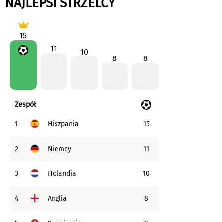
NAJLEPSI STRZELCY
15
11
10
8
8
Zespół
1
15
Hiszpania
2
11
Niemcy
3
10
Holandia
4
8
Anglia